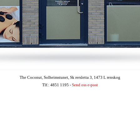
The Coconut
, Solheimstunet, Sk rersletta 3, 1473 L renskog
Tlf.: 4851 1195 -
Send oss e-post