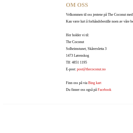
OM OSS
Velkommen til oss jentene på The Coconut med 
Kan være lurt å forhåndsbestille noen av våre be
Her holder vi til:
The Coconut
Solheimstunet, Skårersletta 3
1473 Lørenskog
Tlf: 4851 1195
E-post:
post@thecoconut.no
Finn oss på via
Bing kart
Du finner oss også på
Facebook